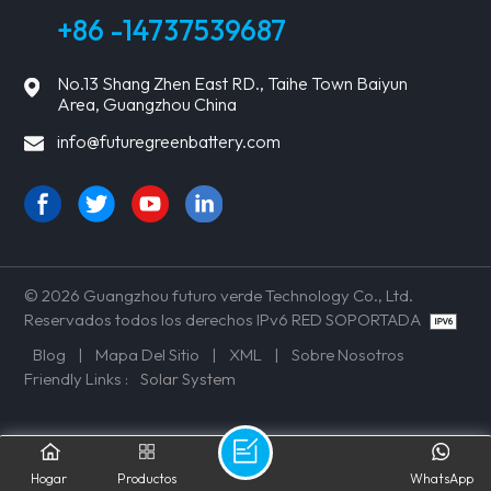
+86 -14737539687
No.13 Shang Zhen East RD., Taihe Town Baiyun
Area, Guangzhou China
info@futuregreenbattery.com
© 2026 Guangzhou futuro verde Technology Co., Ltd.
Reservados todos los derechos IPv6 RED SOPORTADA
Blog
|
Mapa Del Sitio
|
XML
|
Sobre Nosotros
Friendly Links :
Solar System
Hogar
Productos
WhatsApp