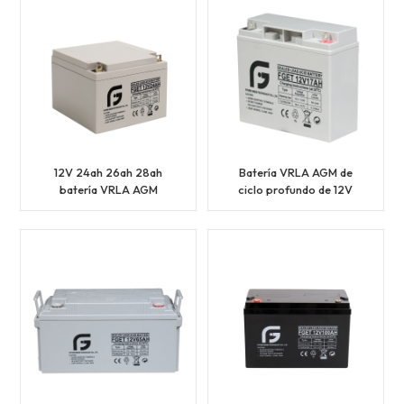
12V 24ah 26ah 28ah
Batería VRLA AGM de
batería VRLA AGM
ciclo profundo de 12V
sellada de tipo corto con
17ah 18ah 20ah 22ah
CE