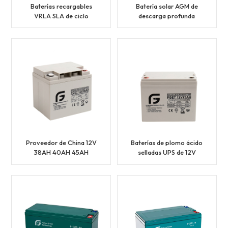
Baterías recargables
Batería solar AGM de
VRLA SLA de ciclo
descarga profunda
profundo de 12V 65AH
sellada recargable de 12V
70AH
100ah 110ah
Proveedor de China 12V
Baterías de plomo ácido
38AH 40AH 45AH
selladas UPS de 12V
Batería VRLA UPS de
75AH 80AH
larga duración