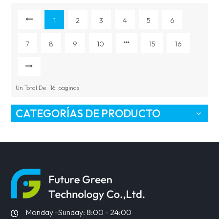
1
2
3
4
5
6
7
8
9
10
15
16
Un Total De
16
Paginas
CATEGORÍAS DE PRODUCTO
Monday -Sunday: 8:00 - 24:00