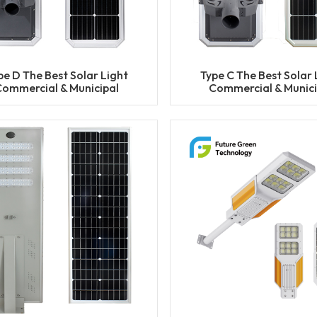
pe D The Best Solar Light
Type C The Best Solar 
Commercial & Municipal
Commercial & Munici
ect Solar Street Light with
Project Solar Street Lig
Factory Price
Factory Price