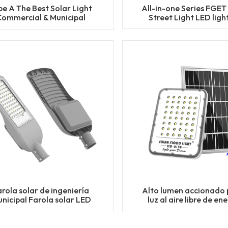
pe A The Best Solar Light
All-in-one Series FGET
Commercial & Municipal
Street Light LED ligh
ect Solar Street Light with
Factory Price
rola solar de ingeniería
Alto lumen accionado 
nicipal Farola solar LED
luz al aire libre de en
a exteriores Farola solar
solar con la luz de inun
resistente al agua
solar del panel LE