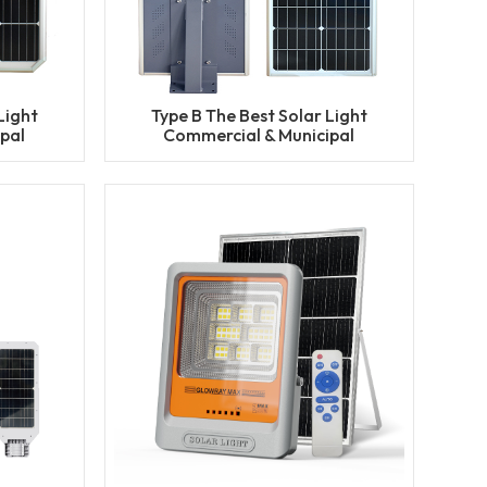
Light
Type B The Best Solar Light
pal
Commercial & Municipal
ht with
Project Solar Street Light with
Factory Price