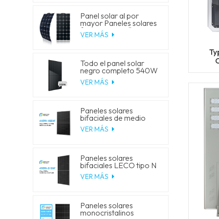
Panel solar al por
mayor Paneles solares
fotovoltaicos flexibles
VER MÁS
monocristalinos de 100
W
Ty
Todo el panel solar
Proj
negro completo 540W
545W 550W 555W
VER MÁS
monopaneles solares
de media celda
Paneles solares
bifaciales de medio
corte LECO tipo N de
VER MÁS
celda solar
monocristalina de 210-
182 mm, G12R, 435 W,
440 W, 445 W, 450 W,
Paneles solares
455 W
bifaciales LECO tipo N
de medio corte, de
VER MÁS
210-182 mm, G12R,
490 W, 495 W, 500 W,
505 W y 510 W
Paneles solares
monocristalinos