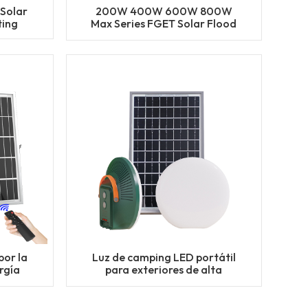
 Solar
200W 400W 600W 800W
ting
Max Series FGET Solar Flood
Light
por la
Luz de camping LED portátil
ergía
para exteriores de alta
dación
calidad con función SOS
D