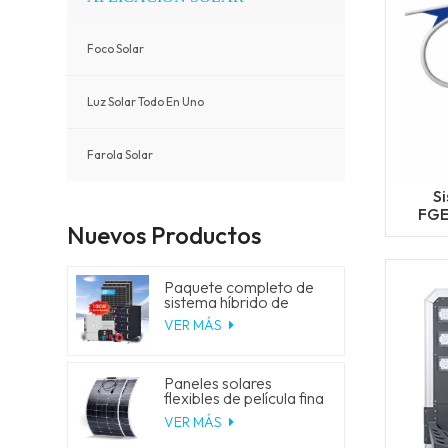
Foco Solar
Luz Solar Todo En Uno
Farola Solar
S
FGE
Nuevos Productos
Paquete completo de
sistema híbrido de
energía solar de 5 kW,
VER MÁS
10 kW, 20 kW y 30 kW
con generador de
almacenamiento de
batería de litio para uso
Paneles solares
residencial.
flexibles de película fina
de 18 V y 150 W
VER MÁS