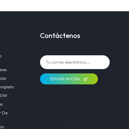
Contáctenos
o
ares
olar
ENVIAR AHORA
ompleto
 40W
ar
r De
os