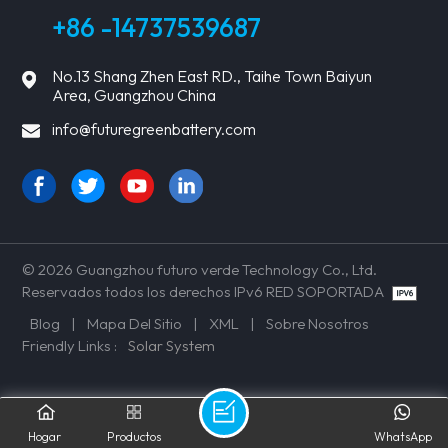
+86 -14737539687
No.13 Shang Zhen East RD., Taihe Town Baiyun
Area, Guangzhou China
info@futuregreenbattery.com
© 2026 Guangzhou futuro verde Technology Co., Ltd.
Reservados todos los derechos IPv6 RED SOPORTADA
Blog
|
Mapa Del Sitio
|
XML
|
Sobre Nosotros
Friendly Links :
Solar System
Hogar
Productos
WhatsApp