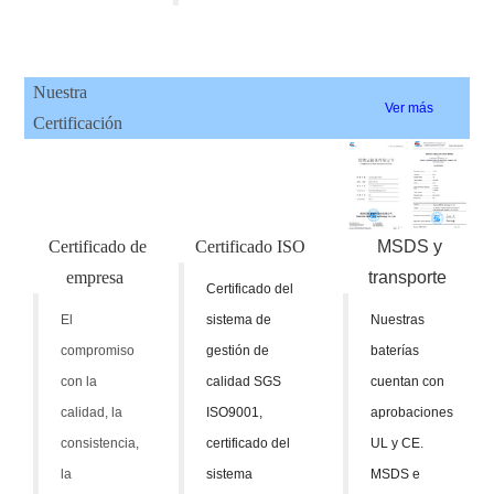
Nuestra
Ver más
Certificación
Certificado de
Certificado ISO
MSDS y
empresa
transporte
Certificado del
El
sistema de
Nuestras
compromiso
gestión de
baterías
con la
calidad SGS
cuentan con
calidad, la
ISO9001,
aprobaciones
consistencia,
certificado del
UL y CE.
la
sistema
MSDS e