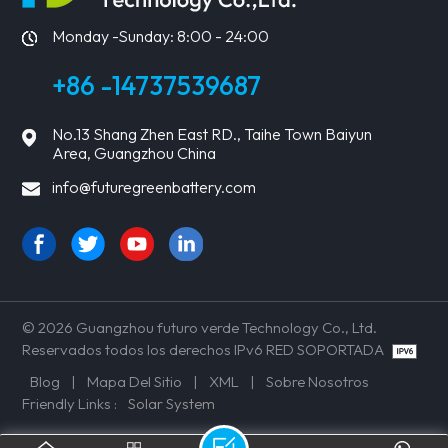
MÁS
MÁS
Monday -Sunday: 8:00 - 24:00
+86 -14737539687
No.13 Shang Zhen East RD., Taihe Town Baiyun
Area, Guangzhou China
info@futuregreenbattery.com
© 2026 Guangzhou futuro verde Technology Co., Ltd.
Reservados todos los derechos IPv6 RED SOPORTADA
Blog
|
Mapa Del Sitio
|
XML
|
Sobre Nosotros
Friendly Links :
Solar System