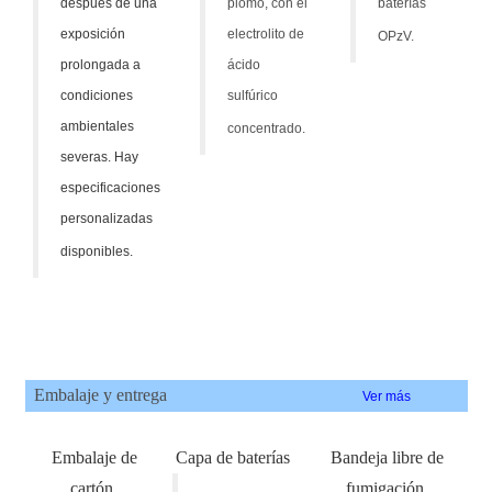
después de una
plomo, con el
baterías
exposición
electrolito de
OPzV.
prolongada a
ácido
condiciones
sulfúrico
ambientales
concentrado.
severas. Hay
especificaciones
personalizadas
disponibles.
Embalaje y entrega
Ver más
Embalaje de
Capa de baterías
Bandeja libre de
cartón
fumigación