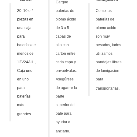
Cargue
20, 10 o 4
baterías de
Como las
piezas en
plomo ácido
baterías de
una caja
de 3 a 5
plomo ácido
para
capas de
son muy
baterías de
alto con
pesadas, todos
menos de
cartón entre
utilizamos
12V24AH
，
cada capa y
bandejas libres
Caja uno
envuélvalas.
de fumigación
en uno
Asegúrese
para
para
de agarrar la
transportarlas.
baterías
parte
más
superior del
palé para
grandes.
ayudar a
anclarlo.