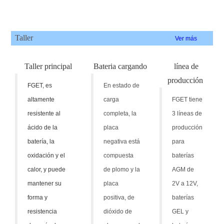
Taller
Ver más
Taller principal
Bateria cargando
línea de
producción
FGET, es
En estado de
altamente
carga
FGET tiene
resistente al
completa, la
3 líneas de
ácido de la
placa
producción
batería, la
negativa está
para
oxidación y el
compuesta
baterías
calor, y puede
de plomo y la
AGM de
mantener su
placa
2V a 12V,
forma y
positiva, de
baterías
resistencia
dióxido de
GEL y