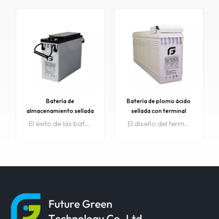
Batería de
Batería de plomo ácido
almacenamiento sellada
sellada con terminal
SLA con terminal de
frontal de 12 V y 185 AH
El éxito de las baterías DGF proviene de la tecnología Gel internacionalmente superior. Es ideal para aplicaciones de descarga cíclica frecuente o en espera en entornos extremos.Artículo No:DG12V55AH-FColor:Gris Negro Azul también acepta personalizaciónRango de precios:801~999999/$55Rango de precios:301~800/$59Rango de precios:1~300/$65La orden mínima:1Pago:T/T, LC/CTiempo de espera:15 días después de recibir el depósitoMuestra:disponible
El diseño del terminal frontal FGET es fácil de instalar y mantener. Terminal frontal Batería Diseño de vida flotante de 10 años, la baja autodescarga es solo del 2% por mes porque utilizamos material de plomo puro superior. Artículo No:12V 185AH-FColor:negro gris azulRango de precios:1~200/$170La orden mínima:20Puerto de embarque:ShénzhenRegión original:PorcelanaTiempo de espera:15 días después de recibir el depósitoMuestra:disponible
acceso frontal de 12 V y
55 Ah
APRENDE
APRENDE