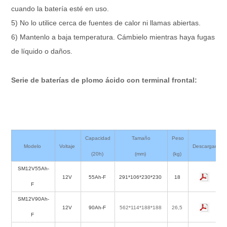
cuando la batería esté en uso.
5) No lo utilice cerca de fuentes de calor ni llamas abiertas.
6) Mantenlo a baja temperatura. Cámbielo mientras haya fugas
de líquido o daños.
Serie de baterías de plomo ácido con terminal frontal:
Capacidad
Tamaño
Peso
Modelo
Voltaje
Descargar
(20h)
(mm)
(kg)
SM12V55Ah-
12V
55Ah-F
291*106*230*230
18
F
SM12V90Ah-
12V
90Ah-F
562*114*188*188
26,5
F