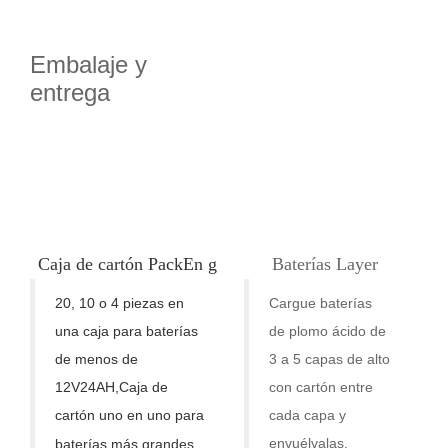
Embalaje y
entrega
Caja de cartón
Pac
k
En g
Baterías Laye
r
20, 10 o 4 piezas en
Cargue baterías
una caja para baterías
de plomo ácido de
de menos de
3 a 5 capas de alto
Co
12V24AH
,
Caja de
con cartón entre
cartón uno en uno para
cada capa y
envuélvalas.
baterías más grandes.