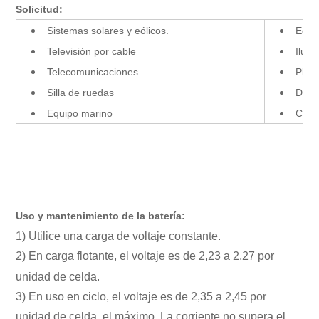
Solicitud:
Sistemas solares y eólicos.
Equip
Televisión por cable
Ilum
Telecomunicaciones
Plan
Silla de ruedas
Disp
Equipo marino
Carro
Uso y mantenimiento de la batería:
1) Utilice una carga de voltaje constante.
2) En carga flotante, el voltaje es de 2,23 a 2,27 por
unidad de celda.
3) En uso en ciclo, el voltaje es de 2,35 a 2,45 por
unidad de celda, el máximo. La corriente no supera el