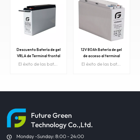
Descuento Batería de gel
12V 80Ah Batería de gel
VRLA de Terminal frontal
de acceso al terminal
12V180AH para
frontal con certificado CE
El éxito de las baterías DGF proviene de la tecnología Gel internacionalmente superior. Es ideal para aplicaciones de descarga cíclica frecuente o en espera en entornos extremos. Artículo No:GE12V180AH-FColor:Gris Negro Azul también acepta personalizaciónRango de precios:800~999999/$176Rango de precios:200~800/$180Rango de precios:1~200/$189La orden mínima:1Pago:T/T, LC/CTiempo de espera:15 días después de recibir el depósitoMuestra:disponible
El éxito de las baterías DGF proviene de la tecnología Gel internacionalmente superior. Es ideal para aplicaciones de descarga cíclica frecuente o en espera en entornos extremos. Artículo No:FGET 12V80AH-FColor:Gris, negro, colores personalizados.Precio:100La orden mínima:1Pago:T/T, Western Union, Paypal, etc.Puerto de embarque:Cantón/Shenzhen, ChinaRegión original:PorcelanaTiempo de espera:Aproximadamente 15 días hábilesMuestra:disponible
APRENDE
APRENDE
MÁS
MÁS
Monday -Sunday: 8:00 - 24:00