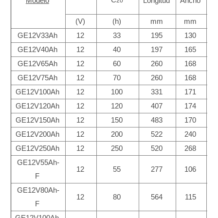
C
Modelo
Longitud
Ancho
Al
20
(V)
(h)
mm
mm
GE12V33Ah
12
33
195
130
GE12V40Ah
12
40
197
165
GE12V65Ah
12
60
260
168
GE12V75Ah
12
70
260
168
GE12V100Ah
12
100
331
171
GE12V120Ah
12
120
407
174
GE12V150Ah
12
150
483
170
GE12V200Ah
12
200
522
240
GE12V250Ah
12
250
520
268
GE12V55Ah-
12
55
277
106
F
GE12V80Ah-
12
80
564
115
F