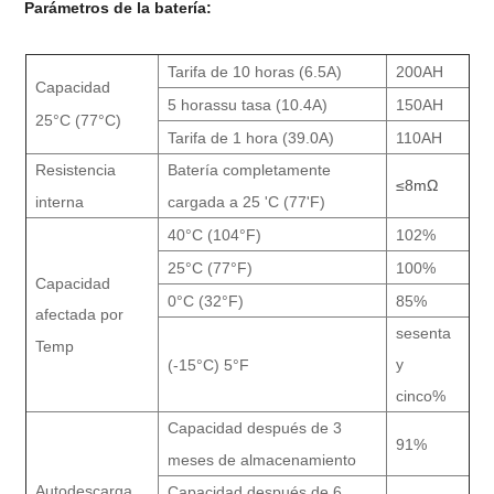
Parámetros de la batería:
Tarifa de 10 horas (6.5A)
200AH
Capacidad
5 horas
su tasa (10.4A)
150AH
25°C (77°C)
Tarifa de 1 hora (39.0A)
110AH
Resistencia
Batería completamente
≤8mΩ
interna
cargada a 25 'C (77'F)
40°C (104°F)
102%
25°C (77°F)
100%
Capacidad
0°C (32°F)
85%
afectada por
sesenta
Temp
y
(-15°C) 5°F
cinco%
Capacidad después de 3
91%
meses de almacenamiento
Autodescarga
Capacidad después de 6