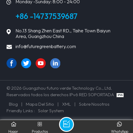
Monday -Sunday: 8:00 - 24:00
+86 -14737539687
No.13 Shang Zhen East RD., Taihe Town Baiyun
Area, Guangzhou China
info@futuregreenbattery.com
© 2026 Guangzhou futuro verde Technology Co., Ltd.
Reservados todos los derechos IPv6 RED SOPORTADA
Blog
|
Mapa Del Sitio
|
XML
|
Sobre Nosotros
Friendly Links :
Solar System
Hogar
Productos
WhatsApp