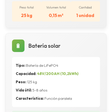
Peso total
Volumen total
Cantidad
25 kg
0,15 m³
1 unidad
🔋
Batería solar
Tipo:
Batería de LiFePO4
Capacidad:
48V/200AH (10,2kWh)
Peso:
125 kg
Vida útil:
5-8 años
Característica:
Función paralela