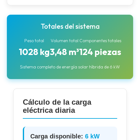
Totales del sistema
Peso total
Volumen total
Componentes totales
1028 kg
3,48 m³
124 piezas
Sistema completo de energía solar híbrida de 6 kW
Cálculo de la carga
eléctrica diaria
Carga disponible:
6 kW