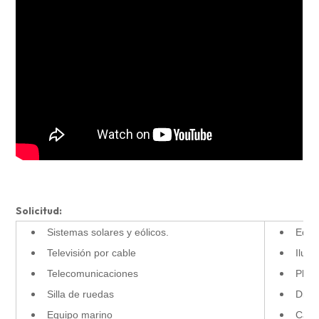
Solicitud:
Sistemas solares y eólicos.
Equip
Televisión por cable
Ilum
Telecomunicaciones
Plan
Silla de ruedas
Disp
Equipo marino
Carro