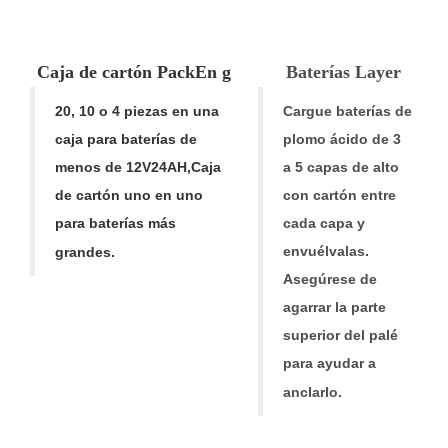
Caja de cartón
Pac
k
En g
Baterías Laye
r
20, 10 o 4 piezas en una
Cargue baterías de
caja para baterías de
plomo ácido de 3
menos de 12V24AH
,
Caja
a 5 capas de alto
de cartón uno en uno
con cartón entre
para baterías más
cada capa y
envuélvalas.
grandes.
Asegúrese de
agarrar la parte
superior del palé
para ayudar a
anclarlo.