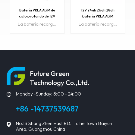
Batería VRLA AGM de
12V 24ah 26ah 28ah
ciclo profundo de 12V
batería VRLA AGM
17ah 18ah 20ah 22ah
sellada de tipo corto con
La batería recargable de plomo ácido sellada FGET (batería VRLA) es a prueba de fugas y no requiere mantenimiento. La superioridad de la batería VRLA se deriva de su tecnología de recombinación de oxígeno excepcionalmente eficiente.Artículo No:FGET 12V17AHColor:Colores personalizados gris negroPrecio:17Rango de precios:500~1000/$16,8La orden mínima:1Pago:T/T, Western Union, Paypal, etc.Puerto de embarque:Cantón/Shenzhen, ChinaRegión original:PorcelanaTiempo de espera:Aproximadamente 15 días hábilesMuestra:disponible
La batería recargable de plomo ácido sellada FGET (batería VRLA) es a prueba de fugas y no requiere mantenimiento. La superioridad de la batería VRLA se deriva de su tecnología de recombinación de oxígeno excepcionalmente eficiente.Número de artículo: FGET 12V24AHColor:PersonalizadoPrecio:30.5Rango de precios: 500~1000/$29,5Orden mínima: 1Pago: T/T, Western Union, Paypal, etc.Puerto de envío: Guangzhou/Shenzhen, ChinaRegión original: ChinaPlazo de ejecución: alrededor de 15 días hábilesMuestra: disponible
CE
APRENDE
APRENDE
MÁS
MÁS
Monday -Sunday: 8:00 - 24:00
+86 -14737539687
No.13 Shang Zhen East RD., Taihe Town Baiyun
Area, Guangzhou China