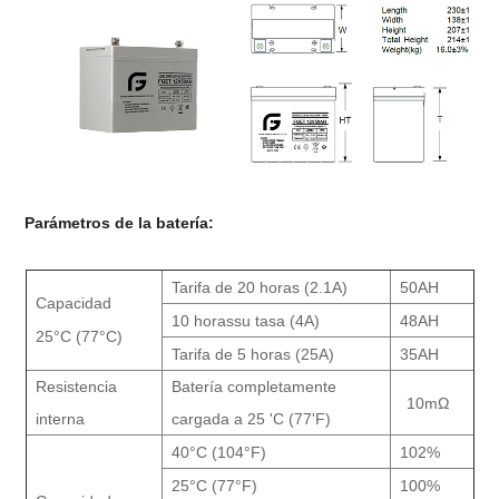
Parámetros de la batería:
Tarifa de 20 horas (2.1A)
50AH
Capacidad
10 horas
su tasa (4A)
48AH
25°C (77°C)
Tarifa de 5 horas (25A)
35AH
Resistencia
Batería completamente
10mΩ
interna
cargada a 25 'C (77'F)
40°C (104°F)
102%
25°C (77°F)
100%