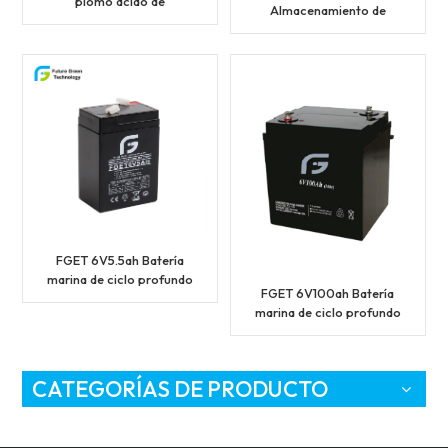
plomo ácido de
Almacenamiento de
almacenamiento
batería marina de ciclo
pequeño para sistemas
profundo Costo de
de energía residenciales
batería solar de plomo
Facilidad de instalación
ácido Instalación de
facilidad de
almacenamiento solar
adicional
FGET 6V5.5ah Batería
marina de ciclo profundo
FGET 6V100ah Batería
Almacenamiento Batería
marina de ciclo profundo
solar de plomo-ácido
Almacenamiento Batería
Costo Solar más
solar de plomo Costo
almacenamiento
Solar más
Facilidad de instalación
CATEGORÍAS DE PRODUCTO
almacenamiento