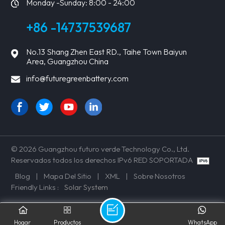
Monday -Sunday: 8:00 - 24:00
+86 -14737539687
No.13 Shang Zhen East RD., Taihe Town Baiyun
Area, Guangzhou China
info@futuregreenbattery.com
© 2026 Guangzhou futuro verde Technology Co., Ltd.
Reservados todos los derechos IPv6 RED SOPORTADA
Blog
|
Mapa Del Sitio
|
XML
|
Sobre Nosotros
Friendly Links :
Solar System
Hogar
Productos
WhatsApp