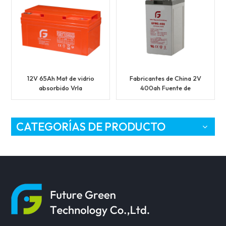
12V 65Ah Mat de vidrio
Fabricantes de China 2V
absorbido Vrla
400ah Fuente de
acumulador recargable
respaldo Batería AGM
para UPS
VRLA
CATEGORÍAS DE PRODUCTO