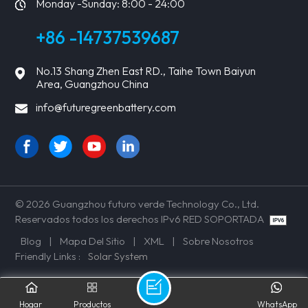
Monday -Sunday: 8:00 - 24:00
+86 -14737539687
No.13 Shang Zhen East RD., Taihe Town Baiyun
Area, Guangzhou China
info@futuregreenbattery.com
© 2026 Guangzhou futuro verde Technology Co., Ltd.
Reservados todos los derechos IPv6 RED SOPORTADA
Blog
|
Mapa Del Sitio
|
XML
|
Sobre Nosotros
Friendly Links :
Solar System
Hogar
Productos
WhatsApp