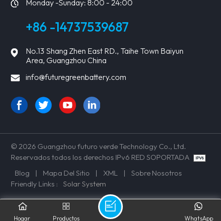
Monday -Sunday: 8:00 - 24:00
+86 -14737539687
No.13 Shang Zhen East RD., Taihe Town Baiyun
Area, Guangzhou China
info@futuregreenbattery.com
© 2026 Guangzhou futuro verde Technology Co., Ltd.
Reservados todos los derechos IPv6 RED SOPORTADA
Blog
|
Mapa Del Sitio
|
XML
|
Sobre Nosotros
Friendly Links :
Solar System
Hogar
Productos
WhatsApp