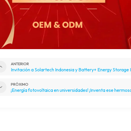
ANTERIOR
Invitación a Solartech Indonesia y Battery+ Energy Storage
PRÓXIMO
¡Energía fotovoltaica en universidades! ¡Inventa ese hermos