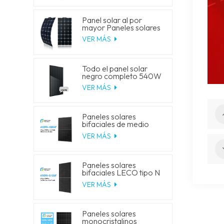
Panel solar al por
mayor Paneles solares
fotovoltaicos flexibles
VER MÁS
monocristalinos de 100
W
Todo el panel solar
negro completo 540W
545W 550W 555W
VER MÁS
monopaneles solares
de media celda
Paneles solares
bifaciales de medio
corte LECO tipo N de
VER MÁS
celda solar
monocristalina de 210-
182 mm, G12R, 435 W,
440 W, 445 W, 450 W,
Paneles solares
455 W
bifaciales LECO tipo N
de medio corte, de
VER MÁS
210-182 mm, G12R,
490 W, 495 W, 500 W,
505 W y 510 W
Paneles solares
monocristalinos