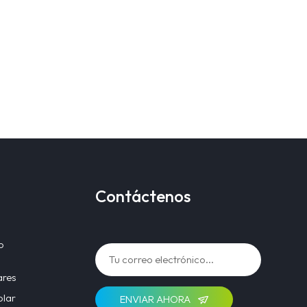
Contáctenos
o
ares
olar
ENVIAR AHORA