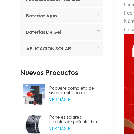
Dire
Fech
Baterías Agm
Núme
Dese
Baterías De Gel
APLICACIÓN SOLAR
Nuevos Productos
Paquete completo de
sistema híbrido de
energía solar de 5 kW,
VER MÁS
10 kW, 20 kW y 30 kW
con generador de
almacenamiento de
batería de litio para uso
Paneles solares
residencial.
flexibles de película fina
de 18 V y 150 W
VER MÁS