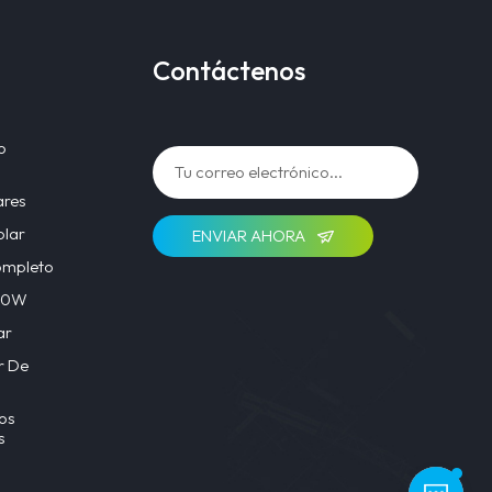
Contáctenos
o
ares
olar
ENVIAR AHORA
ompleto
 40W
ar
r De
os
s