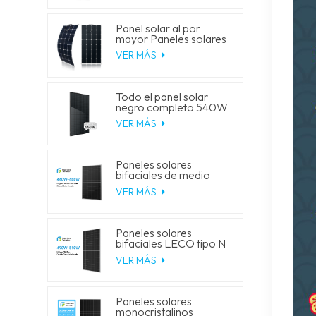
Panel solar al por
mayor Paneles solares
fotovoltaicos flexibles
VER MÁS
monocristalinos de 100
W
Todo el panel solar
negro completo 540W
545W 550W 555W
VER MÁS
monopaneles solares
de media celda
Paneles solares
bifaciales de medio
corte LECO tipo N de
VER MÁS
celda solar
monocristalina de 210-
182 mm, G12R, 435 W,
440 W, 445 W, 450 W,
Paneles solares
455 W
bifaciales LECO tipo N
de medio corte, de
VER MÁS
210-182 mm, G12R,
490 W, 495 W, 500 W,
505 W y 510 W
Paneles solares
monocristalinos