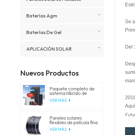
Esti
Baterías Agm
Se a
Prim
Baterías De Gel
Del 
APLICACIÓN SOLAR
Desp
Nuevos Productos
sumi
mant
Paquete completo de
sistema híbrido de
energía solar de 5 kW,
2018
VER MÁS
10 kW, 20 kW y 30 kW
Aquí
con generador de
almacenamiento de
Futu
batería de litio para uso
Paneles solares
residencial.
flexibles de película fina
de 18 V y 150 W
VER MÁS