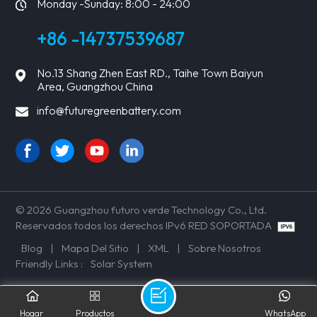
Monday -Sunday: 8:00 - 24:00
+86 -14737539687
No.13 Shang Zhen East RD., Taihe Town Baiyun
Area, Guangzhou China
info@futuregreenbattery.com
© 2026 Guangzhou futuro verde Technology Co., Ltd.
Reservados todos los derechos IPv6 RED SOPORTADA
Blog
|
Mapa Del Sitio
|
XML
|
Sobre Nosotros
Friendly Links :
Solar System
Hogar
Productos
WhatsApp