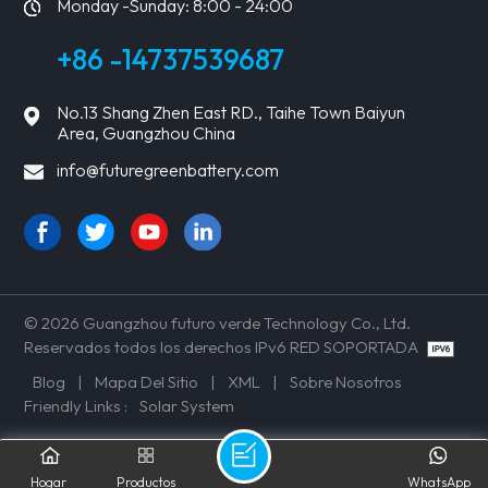
Monday -Sunday: 8:00 - 24:00
+86 -14737539687
No.13 Shang Zhen East RD., Taihe Town Baiyun
Area, Guangzhou China
info@futuregreenbattery.com
© 2026 Guangzhou futuro verde Technology Co., Ltd.
Reservados todos los derechos IPv6 RED SOPORTADA
Blog
|
Mapa Del Sitio
|
XML
|
Sobre Nosotros
Friendly Links :
Solar System
Hogar
Productos
WhatsApp