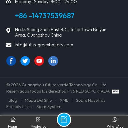
Monday -Sunday: 8:00 - 24:00
+86 -14737539687
No.13 Shang Zhen East RD., Taihe Town Baiyun
Area, Guangzhou China
info@futuregreenbattery.com
© 2026 Guangzhou futuro verde Technology Co., Ltd.
Reservados todos los derechos IPv6 RED SOPORTADA
Blog
|
Mapa Del Sitio
|
XML
|
Sobre Nosotros
Friendly Links :
Solar System
Hogar
Productos
WhatsApp