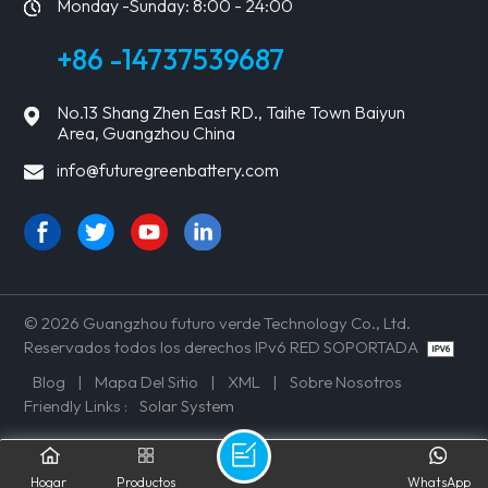
Monday -Sunday: 8:00 - 24:00
+86 -14737539687
No.13 Shang Zhen East RD., Taihe Town Baiyun
Area, Guangzhou China
info@futuregreenbattery.com
© 2026 Guangzhou futuro verde Technology Co., Ltd.
Reservados todos los derechos IPv6 RED SOPORTADA
Blog
|
Mapa Del Sitio
|
XML
|
Sobre Nosotros
Friendly Links :
Solar System
Hogar
Productos
WhatsApp