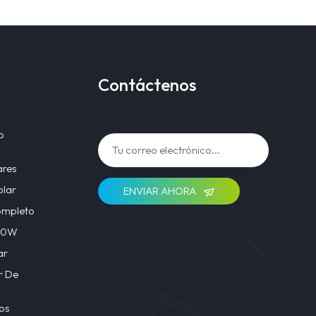
Contáctenos
o
ares
olar
ENVIAR AHORA
ompleto
 40W
ar
r De
os