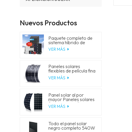
Nuevos Productos
Paquete completo de
sistema híbrido de
energía solar de 5 kW,
VER MÁS
10 kW, 20 kW y 30 kW
con generador de
almacenamiento de
batería de litio para uso
Paneles solares
residencial.
flexibles de película fina
de 18 V y 150 W
VER MÁS
Panel solar al por
mayor Paneles solares
fotovoltaicos flexibles
VER MÁS
monocristalinos de 100
W
Todo el panel solar
negro completo 540W