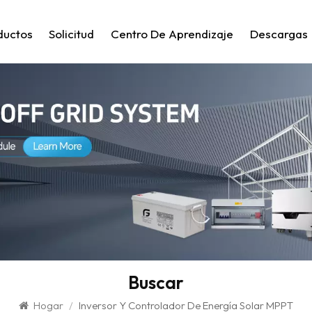
ductos
Solicitud
Centro De Aprendizaje
Descargas
Buscar
Hogar
/
Inversor Y Controlador De Energía Solar MPPT