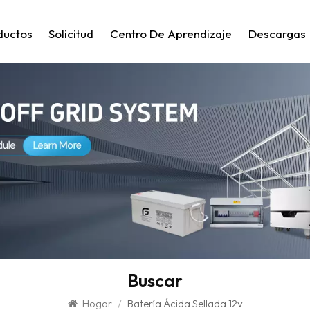
ductos
Solicitud
Centro De Aprendizaje
Descargas
Buscar
Hogar
/
Batería Ácida Sellada 12v