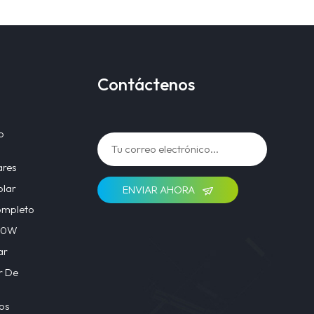
Contáctenos
o
ares
olar
ENVIAR AHORA
ompleto
 40W
ar
r De
os