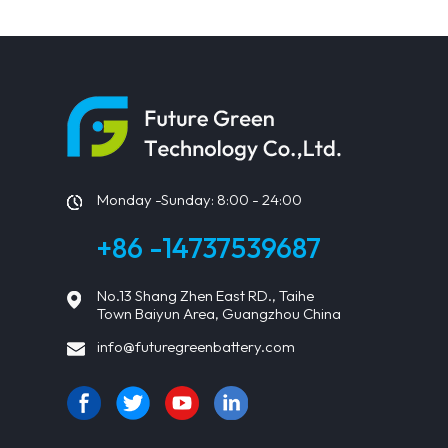
Monday -Sunday: 8:00 - 24:00
+86 -14737539687
No.13 Shang Zhen East RD., Taihe
Town Baiyun Area, Guangzhou China
info@futuregreenbattery.com