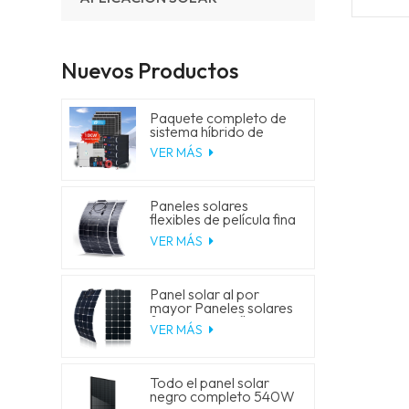
Nuevos Productos
Paquete completo de
sistema híbrido de
energía solar de 5 kW,
VER MÁS
10 kW, 20 kW y 30 kW
con generador de
almacenamiento de
batería de litio para uso
Paneles solares
residencial.
flexibles de película fina
de 18 V y 150 W
VER MÁS
Panel solar al por
mayor Paneles solares
fotovoltaicos flexibles
VER MÁS
monocristalinos de 100
W
Todo el panel solar
negro completo 540W