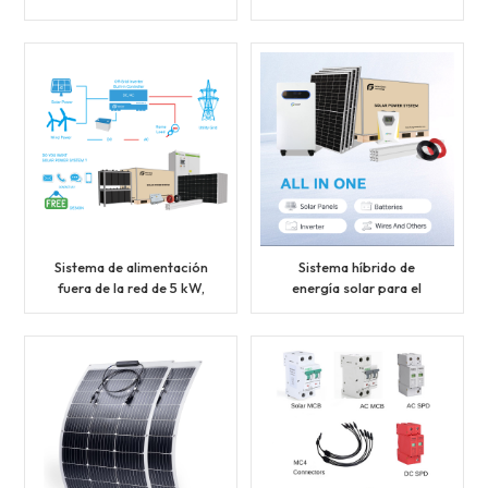
energía solar de 50 kW,
energía solar de 5 kW, 10
100 kW y 200 kW con
kW, 20 kW y 30 kW con
generador de
generador de
almacenamiento de
almacenamiento de
batería de litio BESS para
batería de litio para uso
uso industrial.
residencial.
Sistema de alimentación
Sistema híbrido de
fuera de la red de 5 kW,
energía solar para el
sistema híbrido Soar con
hogar de 10.000 vatios,
función de CA.
completo.