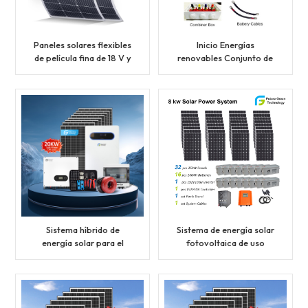
Paneles solares flexibles
Inicio Energías
de película fina de 18 V y
renovables Conjunto de
150 W
accesorios para sistemas
de energía solar
Sistema híbrido de
Sistema de energía solar
energía solar para el
fotovoltaica de uso
suministro eléctrico
doméstico fuera de la red
doméstico de 20 kW
de 8kw