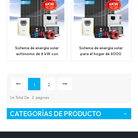
Sistema de energía solar
Sistema de energía solar
autónomo de 6 kW con
para el hogar de 6000
inversor y controlador
vatios, autónomo y sin
MPPT integrado.
conexión a la red
eléctrica.
1
2
Un Total De
2
Paginas
CATEGORÍAS DE PRODUCTO