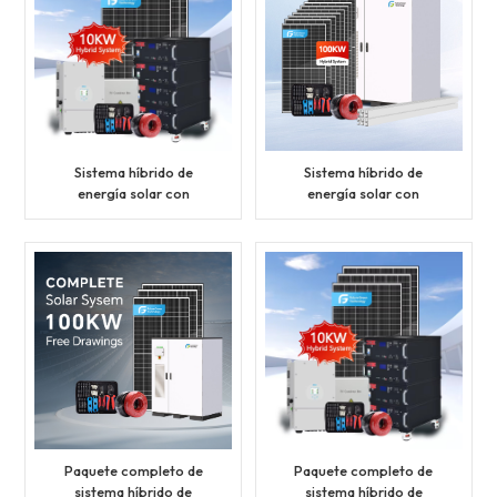
Sistema híbrido de
Sistema híbrido de
energía solar con
energía solar con
inversor de fase dividida
almacenamiento de
y generador de
energía (BESS) de 50 kW,
almacenamiento de
100 kW y 200 kW para
batería de litio para uso
uso industrial y
residencial.
comercial. Paquete
completo.
Paquete completo de
Paquete completo de
sistema híbrido de
sistema híbrido de