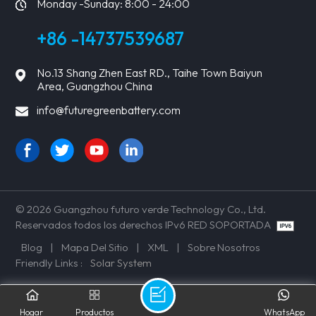
Monday -Sunday: 8:00 - 24:00
+86 -14737539687
No.13 Shang Zhen East RD., Taihe Town Baiyun
Area, Guangzhou China
info@futuregreenbattery.com
© 2026 Guangzhou futuro verde Technology Co., Ltd.
Reservados todos los derechos IPv6 RED SOPORTADA
Blog
|
Mapa Del Sitio
|
XML
|
Sobre Nosotros
Friendly Links :
Solar System
Hogar
Productos
WhatsApp