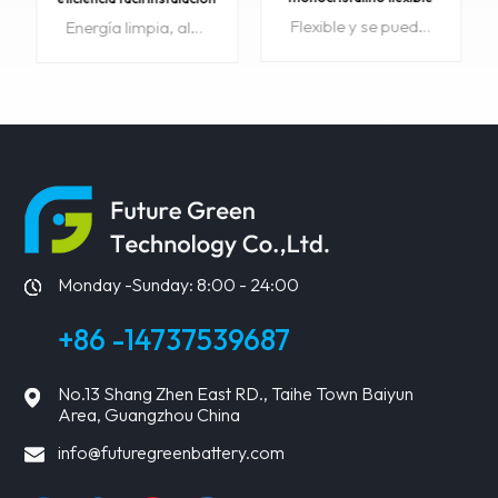
de energía renovable de
al por mayor mono panel
Flexible y se puede doblar adecuadamente para utilizar una gama más amplia de aplicaciones.Alta eficiencia de conversión, buena eficiencia de salida, efecto de poca luz,peso ligero, fácil de transportar, gran aplicabilidad.Con chip SUNPOWER, se puede utilizar para automóviles, casas, barcos, motocicletas, etc. Número de artículo: FL-115W/18VTamaño: 1070*540*3mmPeso: 2,18 kgPedido mínimo: 10 piezasPlazo de entrega: 15 díasOEM: disponible Región original: ChinaPotencia máxima: 19,2Eficiencia del panel: 21-22,5%Celda solar: A-grad
Energía limpia, alta eficiencia de conversión, buena eficiencia de salida, efecto de poca luz,peso ligero, fácil de transportar, función perfecta, materiales de alta calidad, gran aplicabilidad. Se puede personalizar.Con chip SUNPOWER, se puede utilizar para automóviles,caravan,casa, barco, moto,camping,remolque,yate,etc. Número de artículo: FL-150W/18VTamaño: 1330*540*3mmPeso: 2,63 kgPedido mínimo: 10 piezasPlazo de entrega: 15 díasOEM: disponible Región original: ChinaPotencia máxima: 19,2Eficiencia del panel: 21-22,5%Celda solar: grado A
fácil instalación FGET
fotovoltaico solar
115W
flexible
APRENDE
APRENDE
MÁS
MÁS
Monday -Sunday: 8:00 - 24:00
+86 -14737539687
No.13 Shang Zhen East RD., Taihe Town Baiyun
Area, Guangzhou China
info@futuregreenbattery.com