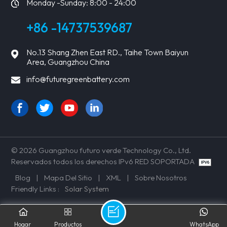
Monday -Sunday: 8:00 - 24:00
+86 -14737539687
No.13 Shang Zhen East RD., Taihe Town Baiyun
Area, Guangzhou China
info@futuregreenbattery.com
© 2026 Guangzhou futuro verde Technology Co., Ltd.
Reservados todos los derechos IPv6 RED SOPORTADA
Blog
|
Mapa Del Sitio
|
XML
|
Sobre Nosotros
Friendly Links :
Solar System
Hogar
Productos
WhatsApp