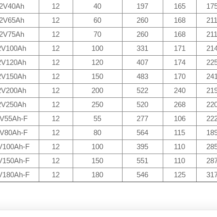
2V40Ah
12
40
197
165
17
2V65Ah
12
60
260
168
21
2V75Ah
12
70
260
168
21
2V100Ah
12
100
331
171
21
2V120Ah
12
120
407
174
22
2V150Ah
12
150
483
170
24
2V200Ah
12
200
522
240
21
2V250Ah
12
250
520
268
22
V55Ah-F
12
55
277
106
22
V80Ah-F
12
80
564
115
18
V100Ah-F
12
100
395
110
28
V150Ah-F
12
150
551
110
28
V180Ah-F
12
180
546
125
31