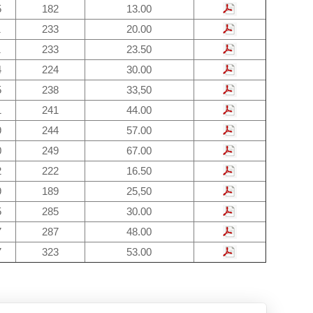
5
182
13.00
1
233
20.00
1
233
23.50
4
224
30.00
5
238
33,50
1
241
44.00
9
244
57.00
0
249
67.00
2
222
16.50
9
189
25,50
5
285
30.00
7
287
48.00
7
323
53.00