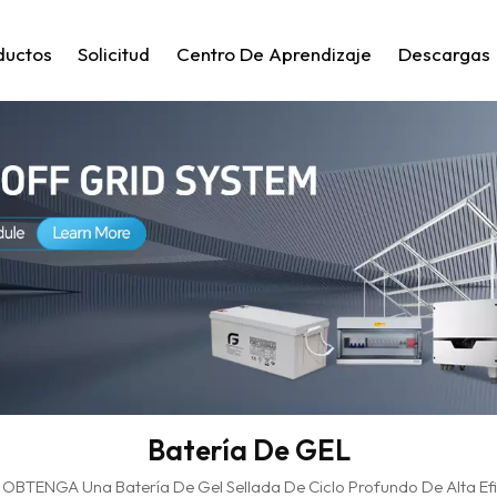
ductos
Solicitud
Centro De Aprendizaje
Descargas
Batería De GEL
OBTENGA Una Batería De Gel Sellada De Ciclo Profundo De Alta Ef