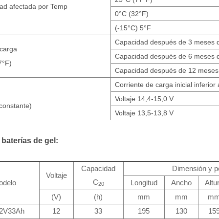
ad afectada por Temp
0°C (32°F)
(-15°C) 5°F
Capacidad después de 3 meses 
carga
Capacidad después de 6 meses 
7°F)
Capacidad después de 12 meses
Corriente de carga inicial inferior
Voltaje 14,4-15,0 V
 constante)
Voltaje 13,5-13,8 V
 baterías de gel:
Capacidad
Dimensión y p
Voltaje
C
odelo
Longitud
Ancho
Altu
20
(V)
(h)
mm
mm
m
2V33Ah
12
33
195
130
15