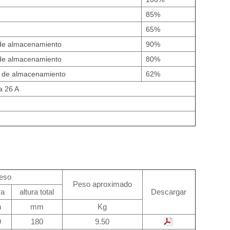
85%
65%
de almacenamiento
90%
de almacenamiento
80%
 de almacenamiento
62%
 a 26 A
eso
Peso aproximado
ra
altura total
Descargar
m
mm
Kg
9
180
9.50