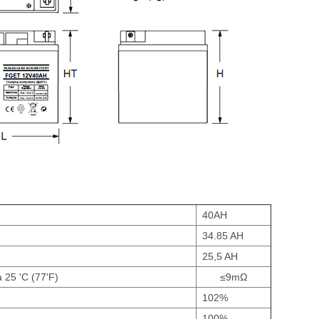
40AH
34.85 AH
25,5 AH
 25 'C (77'F)
≤9mΩ
102%
100%